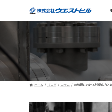
コ
ナ
ン
ビ
テ
ゲ
ン
ー
ツ
シ
へ
ョ
ス
ン
キ
に
ッ
移
プ
動
ホーム
ブログ
コラム
熱処理における残留応力と