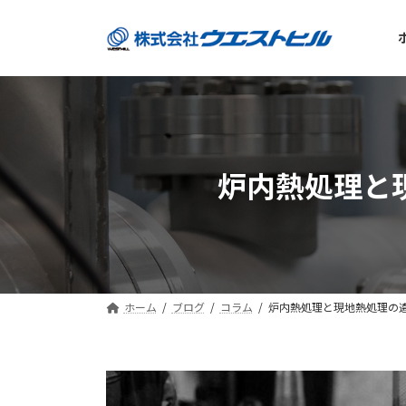
コ
ナ
ン
ビ
テ
ゲ
ン
ー
ツ
シ
へ
ョ
ス
ン
キ
に
炉内熱処理と
ッ
移
プ
動
ホーム
ブログ
コラム
炉内熱処理と現地熱処理の